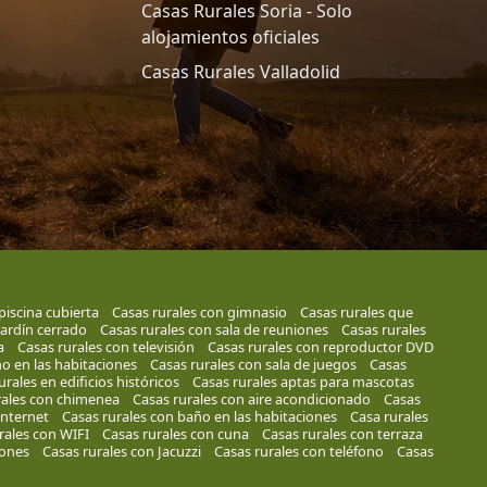
Casas Rurales Soria - Solo
alojamientos oficiales
Casas Rurales Valladolid
piscina cubierta
Casas rurales con gimnasio
Casas rurales que
jardín cerrado
Casas rurales con sala de reuniones
Casas rurales
a
Casas rurales con televisión
Casas rurales con reproductor DVD
no en las habitaciones
Casas rurales con sala de juegos
Casas
urales en edificios históricos
Casas rurales aptas para mascotas
rales con chimenea
Casas rurales con aire acondicionado
Casas
internet
Casas rurales con baño en las habitaciones
Casa rurales
rales con WIFI
Casas rurales con cuna
Casas rurales con terraza
iones
Casas rurales con Jacuzzi
Casas rurales con teléfono
Casas