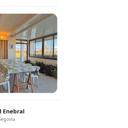
l Enebral
Segovia