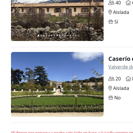
40
Anterior
Siguiente
Aislada
Sí
Caserío
Valverde d
20
Aislada
No
(*) Precio por persona y noche calculado en base a la tarifa vigente 