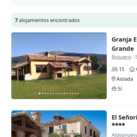
7
alojamientos encontrados
Granja E
Grande
Rosuero
- 
Anterior
Siguiente
15
Aislada
Sí
El Señor
Aldeanueva