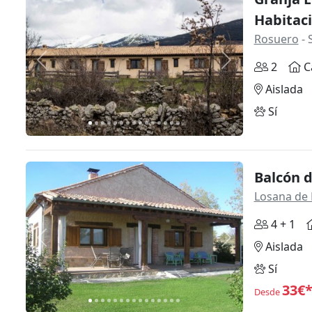
Habitac
Rosuero
- 
Anterior
Siguiente
2
C
Aislada
Sí
Balcón d
Losana de 
4 + 1
Anterior
Siguiente
Aislada
Sí
33€
Desde