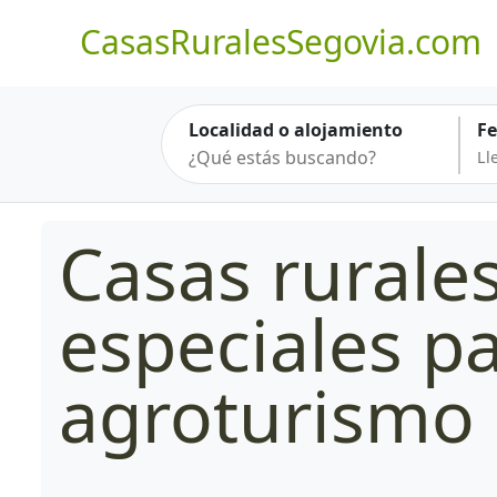
CasasRuralesSegovia.com
Localidad o alojamiento
F
Casas rurale
especiales p
agroturismo