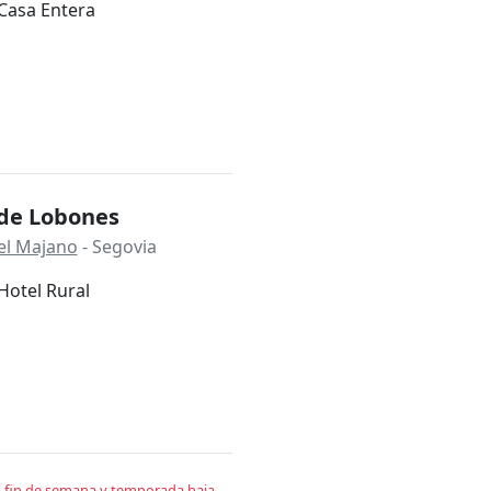
Casa Entera
 de Lobones
el Majano
- Segovia
Hotel Rural
en fin de semana y temporada baja.