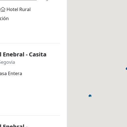
Hotel Rural
ción
l Enebral - Casita
Segovia
asa Entera
l Enebral -