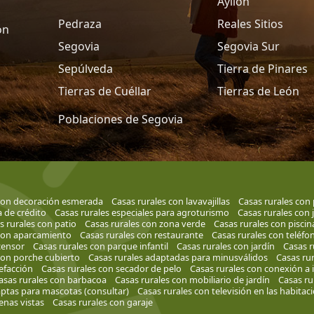
Ayllon
Pedraza
Reales Sitios
ón
Segovia
Segovia Sur
Sepúlveda
Tierra de Pinares
Tierras de Cuéllar
Tierras de León
Poblaciones de Segovia
 con decoración esmerada
Casas rurales con lavavajillas
Casas rurales con 
a de crédito
Casas rurales especiales para agroturismo
Casas rurales con 
s rurales con patio
Casas rurales con zona verde
Casas rurales con piscin
 con aparcamiento
Casas rurales con restaurante
Casas rurales con teléfo
censor
Casas rurales con parque infantil
Casas rurales con jardín
Casas r
con porche cubierto
Casas rurales adaptadas para minusválidos
Casas ru
efacción
Casas rurales con secador de pelo
Casas rurales con conexión a 
asas rurales con barbacoa
Casas rurales con mobiliario de jardín
Casas ru
aptas para mascotas (consultar)
Casas rurales con televisión en las habitac
enas vistas
Casas rurales con garaje