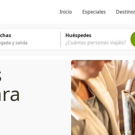
Inicio
Especiales
Destinos
echas
Huéspedes
¿Cuántas personas viajáis?
s
ara