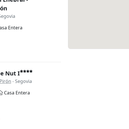
ión
Segovia
asa Entera
e Nut I
Pirón
- Segovia
Casa Entera
*