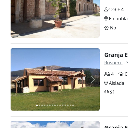
23 + 4
En pobla
No
Granja E
Rosuero
- 
4
C
Anterior
Siguiente
Aislada
Sí
Granja E