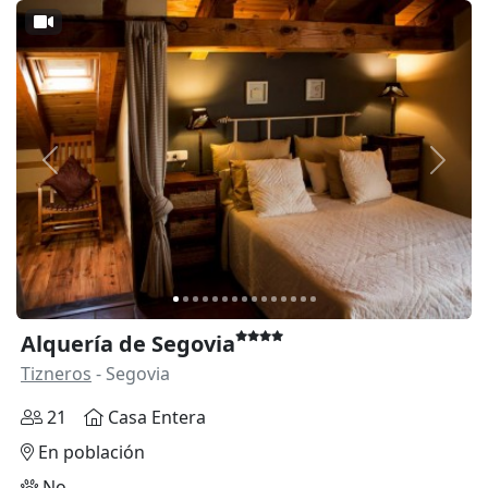
Anterior
Siguie
Alquería de Segovia
Tizneros
- Segovia
21
Casa Entera
En población
No