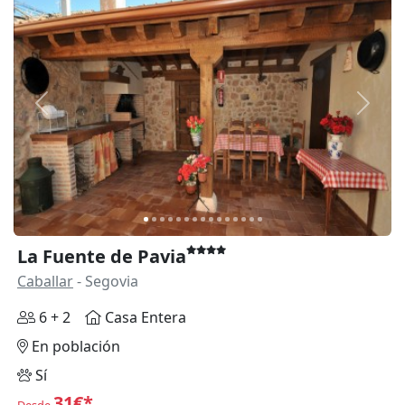
Anterior
Siguie
La Fuente de Pavia
Caballar
- Segovia
6 + 2
Casa Entera
En población
Sí
31€*
Desde