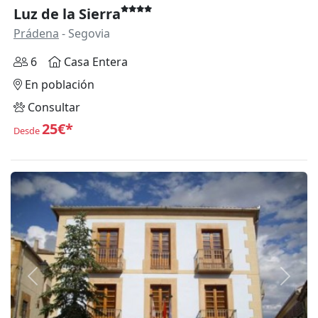
Luz de la Sierra
Prádena
- Segovia
6
Casa Entera
En población
Consultar
25€*
Desde
Anterior
Siguie