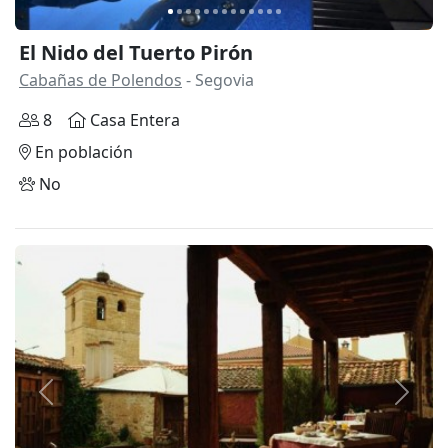
El Nido del Tuerto Pirón
Cabañas de Polendos
- Segovia
8
Casa Entera
En población
No
Anterior
Siguie