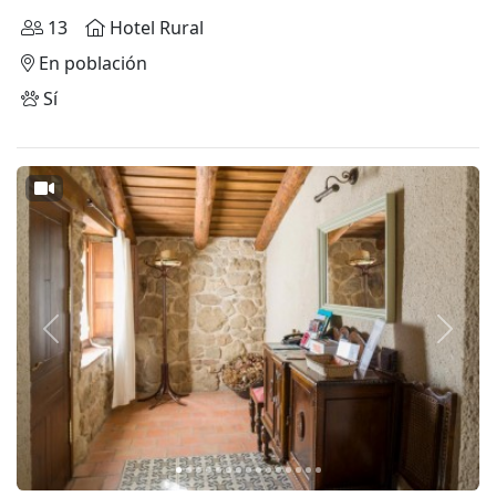
13
Hotel Rural
En población
Sí
Anterior
Siguie