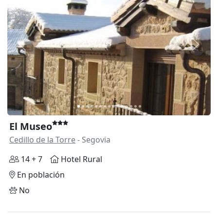
Anterior
Siguie
El Museo
Cedillo de la Torre
- Segovia
14 + 7
Hotel Rural
En población
No