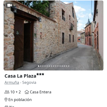
Anterior
Siguie
Casa La Plaza
Armuña
- Segovia
10 + 2
Casa Entera
En población