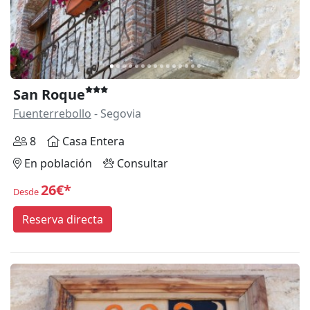
San Roque
Fuenterrebollo
- Segovia
8
Casa Entera
En población
Consultar
26€*
Desde
Reserva directa