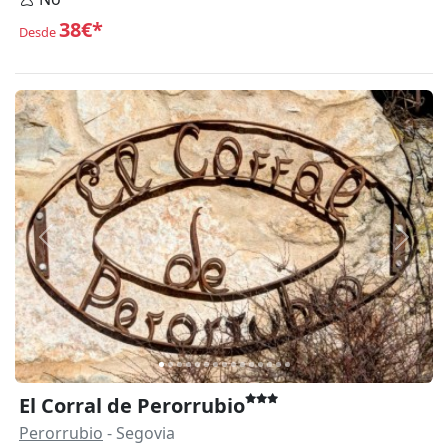
38€*
Desde
Anterior
Siguie
El Corral de Perorrubio
Perorrubio
- Segovia