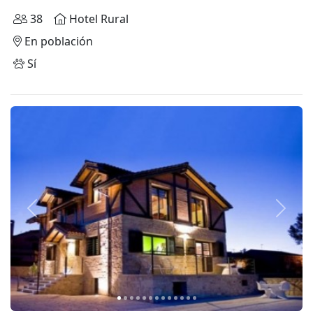
38
Hotel Rural
En población
Sí
Anterior
Siguie