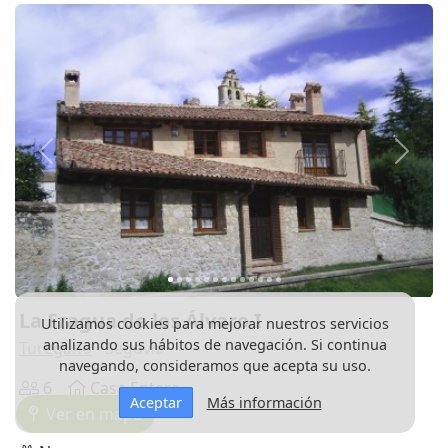
Anterior
Siguie
La Fragua de los Álvaro I
Utilizamos cookies para mejorar nuestros servicios
analizando sus hábitos de navegación. Si continua
Turegano
- Segovia
navegando, consideramos que acepta su uso.
6
Casa Entera
Aceptar
Más información
Ver en mapa
En población