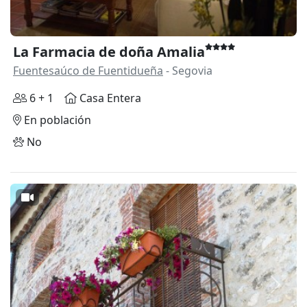
La Farmacia de doña Amalia
Fuentesaúco de Fuentidueña
- Segovia
6 + 1
Casa Entera
En población
No
Anterior
Siguie