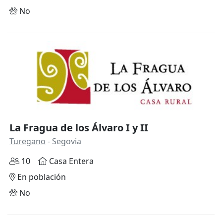
No
Anterior
Siguie
La Fragua de los Álvaro I y II
Turegano
- Segovia
10
Casa Entera
En población
No