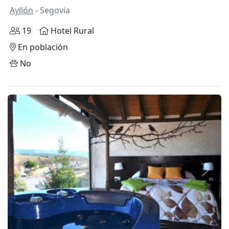
Ayllón
- Segovia
19
Hotel Rural
En población
No
Anterior
Siguie