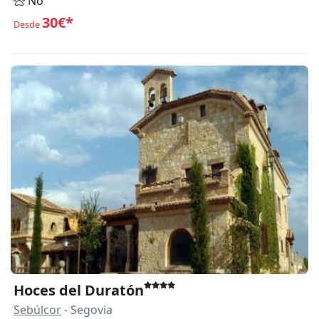
No
30€*
Desde
Hoces del Duratón
Sebúlcor
- Segovia