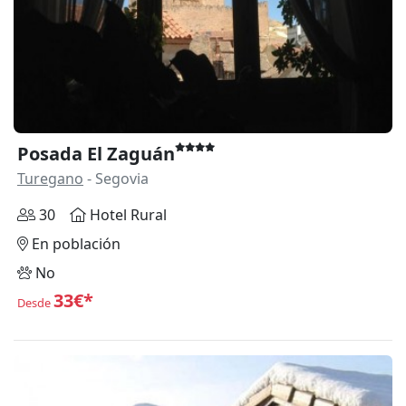
Posada El Zaguán
Turegano
- Segovia
30
Hotel Rural
En población
No
33€*
Desde