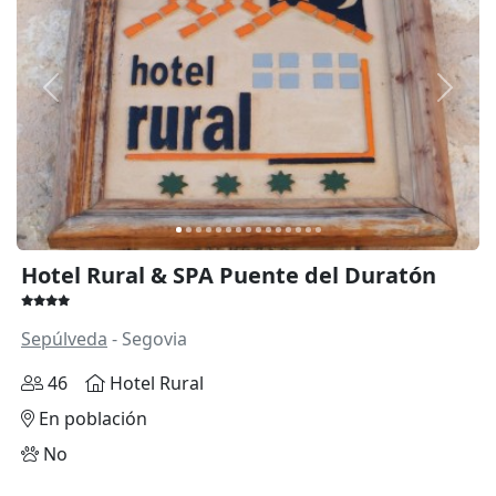
Anterior
Siguie
Hotel Rural & SPA Puente del Duratón
Sepúlveda
- Segovia
46
Hotel Rural
En población
No