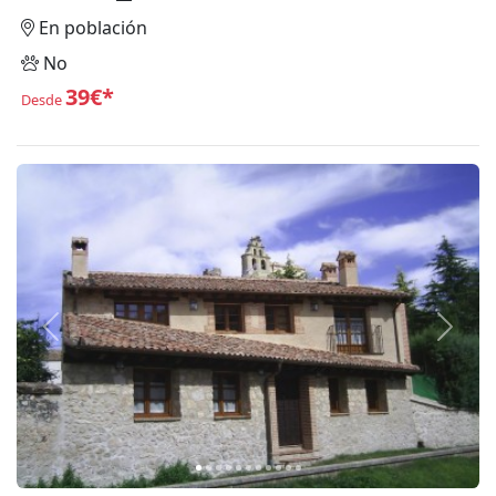
En población
No
39€*
Desde
Anterior
Siguie