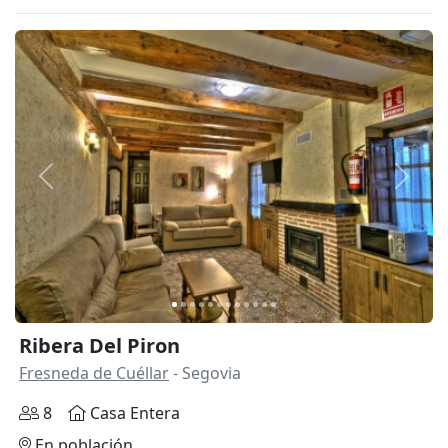
Anterior
Siguie
Ribera Del Piron
Fresneda de Cuéllar
- Segovia
8
Casa Entera
En población