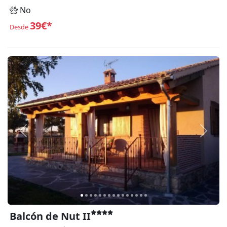
No
39€*
Desde
Anterior
Siguie
Balcón de Nut II