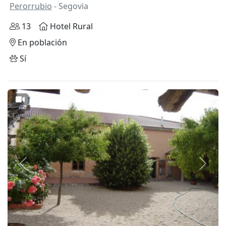
Perorrubio
- Segovia
13
Hotel Rural
En población
Sí
Anterior
Siguie