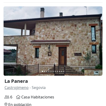
Anterior
Siguie
La Panera
Castrojimeno
- Segovia
6
Casa Habitaciones
En población