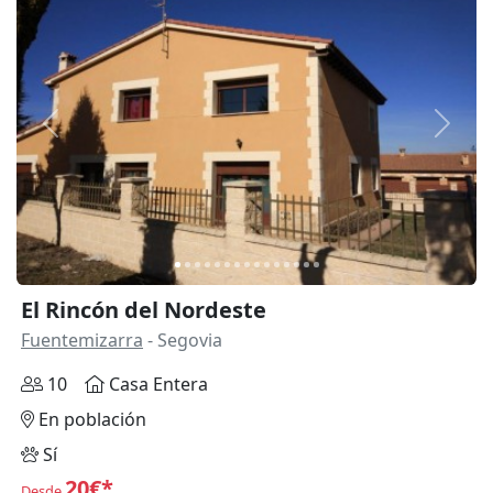
Anterior
Siguie
El Rincón del Nordeste
Fuentemizarra
- Segovia
10
Casa Entera
En población
Sí
20€*
Desde