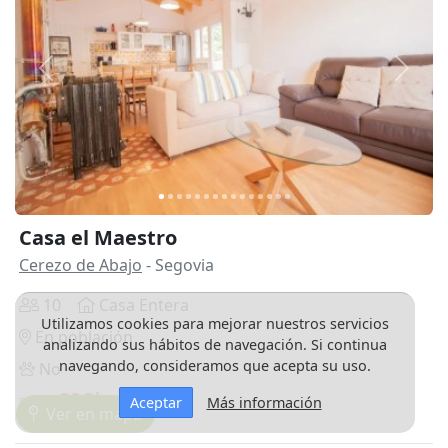
Anterior
Siguie
Casa el Maestro
Cerezo de Abajo
- Segovia
10
Casa Entera
Utilizamos cookies para mejorar nuestros servicios
En población
analizando sus hábitos de navegación. Si continua
navegando, consideramos que acepta su uso.
No
30€*
Desde
Aceptar
Más información
Ver en mapa