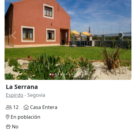
Anterior
Siguie
La Serrana
Espirdo
- Segovia
12
Casa Entera
En población
No