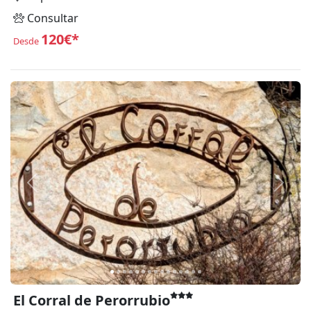
Consultar
120€*
Desde
Anterior
Siguie
El Corral de Perorrubio