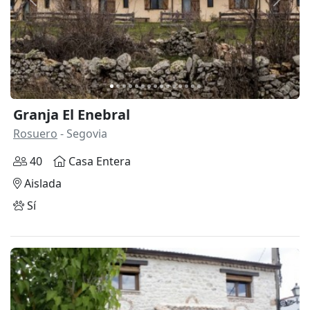
Anterior
Siguie
Granja El Enebral
Rosuero
- Segovia
40
Casa Entera
Aislada
Sí