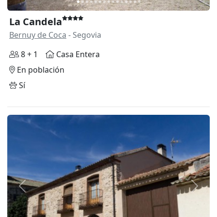
La Candela
Bernuy de Coca
- Segovia
8 + 1
Casa Entera
En población
Sí
Anterior
Siguie