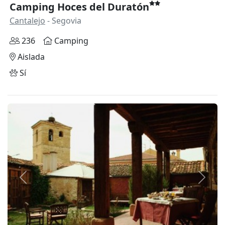
Camping Hoces del Duratón
Cantalejo
- Segovia
236
Camping
Aislada
Sí
Anterior
Siguie