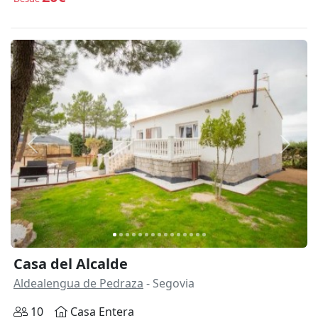
Anterior
Siguie
Casa del Alcalde
Aldealengua de Pedraza
- Segovia
10
Casa Entera