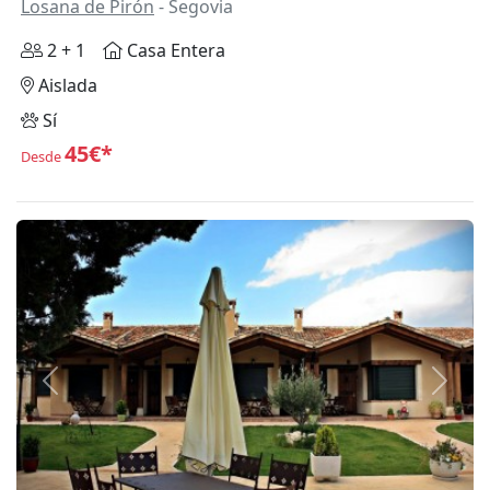
Losana de Pirón
- Segovia
2 + 1
Casa Entera
Aislada
Sí
45€*
Desde
Anterior
Siguie