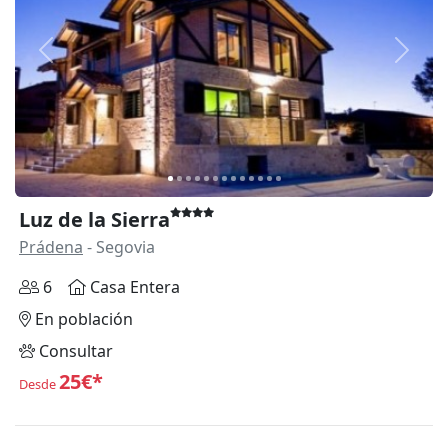
Anterior
Siguie
Luz de la Sierra
Prádena
- Segovia
6
Casa Entera
En población
Consultar
25€*
Desde