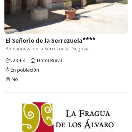
El Señorio de la Serrezuela
Aldeanueva de la Serrezuela
- Segovia
23 + 4
Hotel Rural
En población
No
Anterior
Siguie