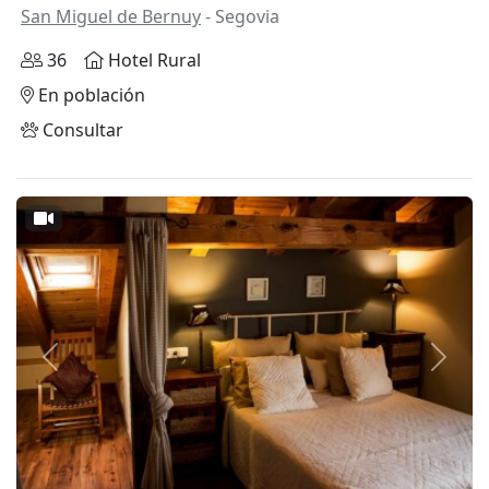
San Miguel de Bernuy
- Segovia
36
Hotel Rural
En población
Consultar
Anterior
Siguie