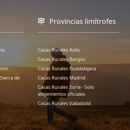
Provincias limítrofes
ia
Casas Rurales Avila
Casas Rurales Burgos
atón
Casas Rurales Guadalajara
Sierra de
Casas Rurales Madrid
Casas Rurales Soria - Solo
alojamientos oficiales
Casas Rurales Valladolid