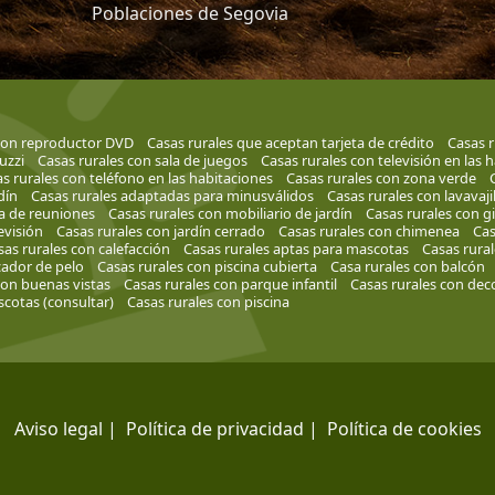
Poblaciones de Segovia
 con reproductor DVD
Casas rurales que aceptan tarjeta de crédito
Casas r
uzzi
Casas rurales con sala de juegos
Casas rurales con televisión en las 
s rurales con teléfono en las habitaciones
Casas rurales con zona verde
dín
Casas rurales adaptadas para minusválidos
Casas rurales con lavavajil
la de reuniones
Casas rurales con mobiliario de jardín
Casas rurales con 
evisión
Casas rurales con jardín cerrado
Casas rurales con chimenea
Cas
sas rurales con calefacción
Casas rurales aptas para mascotas
Casas rura
cador de pelo
Casas rurales con piscina cubierta
Casa rurales con balcón
con buenas vistas
Casas rurales con parque infantil
Casas rurales con de
cotas (consultar)
Casas rurales con piscina
Aviso legal
|
Política de privacidad
|
Política de cookies