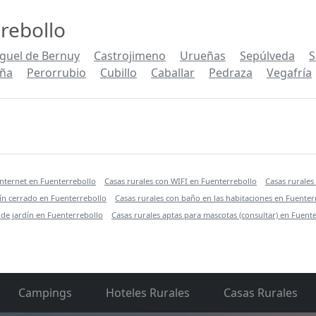
rebollo
guel de Bernuy
Castrojimeno
Urueñas
Sepúlveda
S
eña
Perorrubio
Cubillo
Caballar
Pedraza
Vegafría
internet en Fuenterrebollo
Casas rurales con WIFI en Fuenterrebollo
Casas rurales
dín cerrado en Fuenterrebollo
Casas rurales con baño en las habitaciones en Fuenter
 de jardín en Fuenterrebollo
Casas rurales aptas para mascotas (consultar) en Fuent
Campings
Hoteles Rurales
Casas Rurales