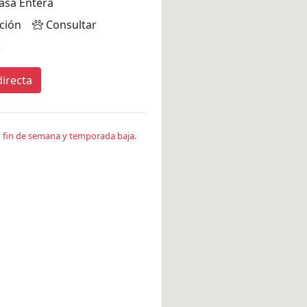
asa Entera
ción
Consultar
*
irecta
en fin de semana y temporada baja.