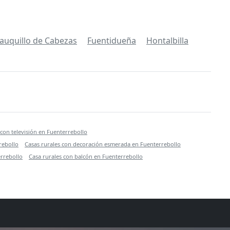
auquillo de Cabezas
Fuentidueña
Hontalbilla
 con televisión en Fuenterrebollo
rebollo
Casas rurales con decoración esmerada en Fuenterrebollo
errebollo
Casa rurales con balcón en Fuenterrebollo