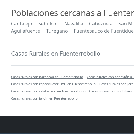
Poblaciones cercanas a Fuenter
Cantalejo
Sebúlcor
Navalilla
Cabezuela
San Mi
Aguilafuente
Turegano
Fuentesaúco de Fuentidu
Casas Rurales en Fuenterrebollo
Casas rurales con barbacoa en Fuenterrebollo
Casas rurales con conexión a 
Casas rurales con reproductor DVD en Fuenterrebollo
Casas rurales con jar
Casas rurales con calefacción en Fuenterrebollo
Casas rurales con mobiliario
Casas rurales con jardín en Fuenterrebollo