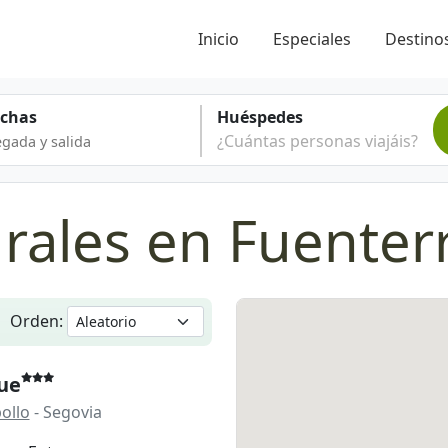
Inicio
Especiales
Destinos
echas
Huéspedes
¿Cuántas personas viajáis?
rales en Fuenter
Orden:
ue
ollo
- Segovia