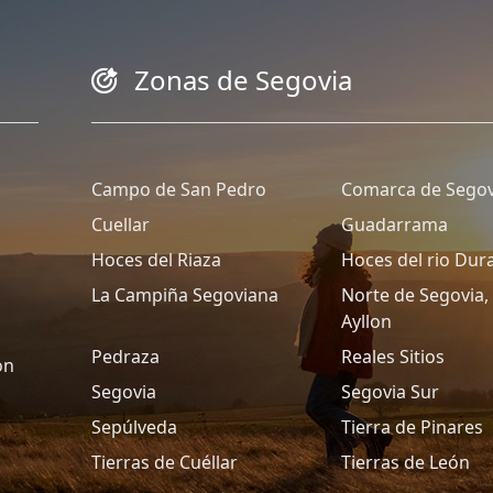
Zonas de Segovia
Campo de San Pedro
Comarca de Segov
Cuellar
Guadarrama
Hoces del Riaza
Hoces del rio Dur
La Campiña Segoviana
Norte de Segovia, 
Ayllon
Pedraza
Reales Sitios
ón
Segovia
Segovia Sur
Sepúlveda
Tierra de Pinares
Tierras de Cuéllar
Tierras de León