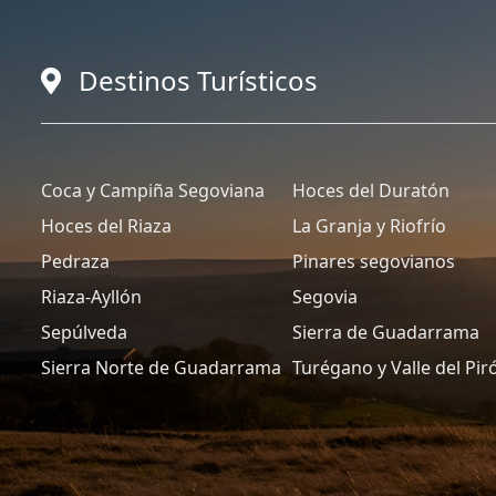
Destinos Turísticos
Coca y Campiña Segoviana
Hoces del Duratón
Hoces del Riaza
La Granja y Riofrío
Pedraza
Pinares segovianos
Riaza-Ayllón
Segovia
Sepúlveda
Sierra de Guadarrama
Sierra Norte de Guadarrama
Turégano y Valle del Pir