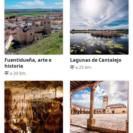
Fuentidueña, arte e
Lagunas de Cantalejo
historia
.
a 25 km
.
a 20 km