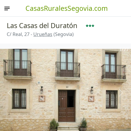
CasasRuralesSegovia.com
Las Casas del Duratón
C/ Real, 27 -
Urueñas
(Segovia)
1
/27
Anterior
Sigu