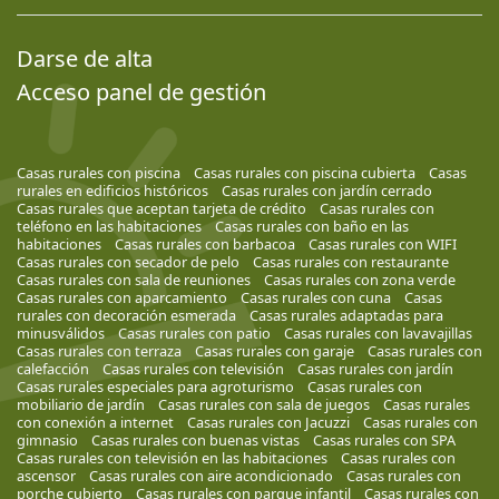
Darse de alta
Acceso panel de gestión
Casas rurales con piscina
Casas rurales con piscina cubierta
Casas
rurales en edificios históricos
Casas rurales con jardín cerrado
Casas rurales que aceptan tarjeta de crédito
Casas rurales con
teléfono en las habitaciones
Casas rurales con baño en las
habitaciones
Casas rurales con barbacoa
Casas rurales con WIFI
Casas rurales con secador de pelo
Casas rurales con restaurante
Casas rurales con sala de reuniones
Casas rurales con zona verde
Casas rurales con aparcamiento
Casas rurales con cuna
Casas
rurales con decoración esmerada
Casas rurales adaptadas para
minusválidos
Casas rurales con patio
Casas rurales con lavavajillas
Casas rurales con terraza
Casas rurales con garaje
Casas rurales con
calefacción
Casas rurales con televisión
Casas rurales con jardín
Casas rurales especiales para agroturismo
Casas rurales con
mobiliario de jardín
Casas rurales con sala de juegos
Casas rurales
con conexión a internet
Casas rurales con Jacuzzi
Casas rurales con
gimnasio
Casas rurales con buenas vistas
Casas rurales con SPA
Casas rurales con televisión en las habitaciones
Casas rurales con
ascensor
Casas rurales con aire acondicionado
Casas rurales con
porche cubierto
Casas rurales con parque infantil
Casas rurales con