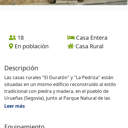
18
Casa Entera
En población
Casa Rural
Descripción
Las casas rurales "El Duratón" y "La Pedriza" están
situadas en un mismo edificio reconstruido al estilo
tradicional con piedra y madera, en el pueblo de
Urueñas (Segovia), junto al Parque Natural de las
Hoces del Río Duratón y la Villa de Sepúlveda. Son 2
Leer más
casas de alquiler completo, que se pueden alquilar
juntas o por separado.
Equipamiento