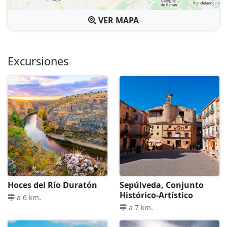
VER MAPA
Excursiones
Hoces del Río Duratón
Sepúlveda, Conjunto
Histórico-Artístico
.
a 6 km
.
a 7 km