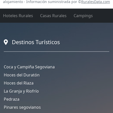
alojamiento - Información suministrada por ©
RuralesData.com
Hoteles Rurales
Casas Rurales
Campings
Destinos Turísticos
Coca y Campiña Segoviana
Hoces del Duratón
Hoces del Riaza
La Granja y Riofrío
Pedraza
Pinares segovianos