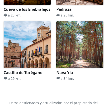
Cueva de los Enebralejos
Pedraza
.
.
a 25 km
a 25 km
Castillo de Turégano
Navafría
.
.
a 29 km
a 34 km
Datos gestionados y actualizados por el propietario del