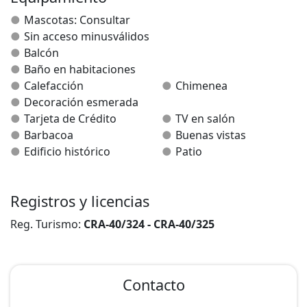
"El Duratón" ocupa la planta baja. Consta de cuatro
Mascotas: Consultar
habitaciones dobles, todas ellas con baño, salón
Sin acceso minusválidos
comedor con chimenea francesa y cocina totalmente
Balcón
equipada, también puede disponer de barbacoa.
Baño en habitaciones
Calefacción
Chimenea
"La Pedriza" está ubicada en la planta primera del
Decoración esmerada
edificio. Consta de cinco habitaciones dobles todas
Tarjeta de Crédito
TV en salón
ellas con cuarto de baño, salón comedor con chimenea
Barbacoa
Buenas vistas
francesa y cocina totalmente equipada. Dispone de
Edificio histórico
Patio
calefacción y TV en el salón.
No wifi
Registros y licencias
Cobertura de telefono reducida, solo algunas
compañias
Reg. Turismo:
CRA-40/324 - CRA-40/325
Contacto