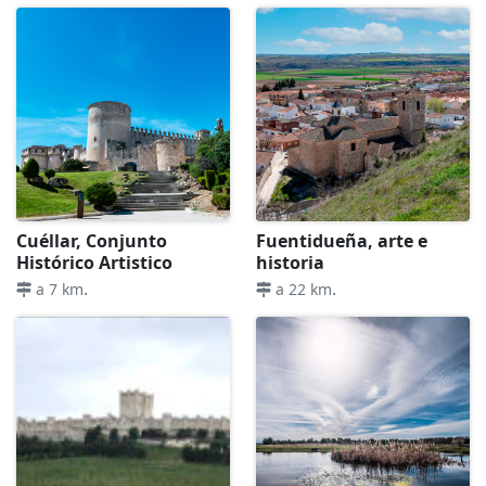
Cuéllar, Conjunto
Fuentidueña, arte e
Histórico Artistico
historia
.
.
a 7 km
a 22 km