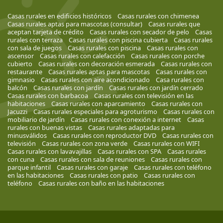
Casas rurales en edificios históricos
Casas rurales con chimenea
Casas rurales aptas para mascotas (consultar)
Casas rurales que
aceptan tarjeta de crédito
Casas rurales con secador de pelo
Casas
rurales con terraza
Casas rurales con piscina cubierta
Casas rurales
con sala de juegos
Casas rurales con piscina
Casas rurales con
ascensor
Casas rurales con calefacción
Casas rurales con porche
cubierto
Casas rurales con decoración esmerada
Casas rurales con
restaurante
Casas rurales aptas para mascotas
Casas rurales con
gimnasio
Casas rurales con aire acondicionado
Casa rurales con
balcón
Casas rurales con jardín
Casas rurales con jardín cerrado
Casas rurales con barbacoa
Casas rurales con televisión en las
habitaciones
Casas rurales con aparcamiento
Casas rurales con
Jacuzzi
Casas rurales especiales para agroturismo
Casas rurales con
mobiliario de jardín
Casas rurales con conexión a internet
Casas
rurales con buenas vistas
Casas rurales adaptadas para
minusválidos
Casas rurales con reproductor DVD
Casas rurales con
televisión
Casas rurales con zona verde
Casas rurales con WIFI
Casas rurales con lavavajillas
Casas rurales con SPA
Casas rurales
con cuna
Casas rurales con sala de reuniones
Casas rurales con
parque infantil
Casas rurales con garaje
Casas rurales con teléfono
en las habitaciones
Casas rurales con patio
Casas rurales con
teléfono
Casas rurales con baño en las habitaciones