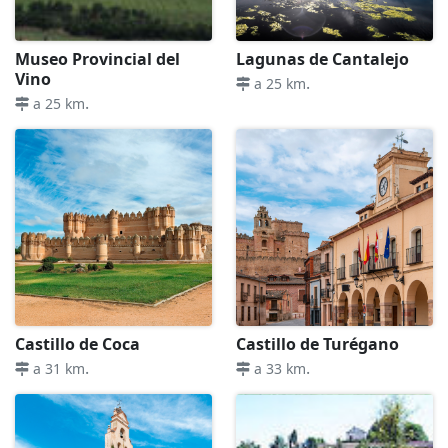
Museo Provincial del
Lagunas de Cantalejo
Vino
.
a 25 km
.
a 25 km
Castillo de Coca
Castillo de Turégano
.
.
a 31 km
a 33 km