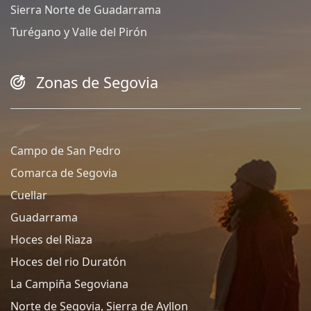
Sierra Norte de Guadarrama
Turégano y Valle del Pirón
Zonas de Segovia
Campo de San Pedro
Comarca de Segovia
Cuellar
Guadarrama
Hoces del Riaza
Hoces del rio Duratón
La Campiña Segoviana
Norte de Segovia, Sierra de Ayllon