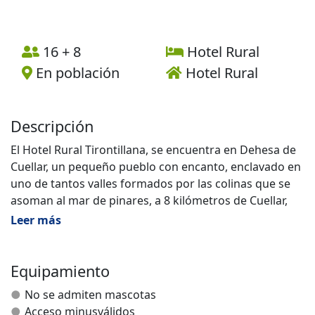
16 + 8
Hotel Rural
En población
Hotel Rural
Descripción
El Hotel Rural Tirontillana, se encuentra en Dehesa de
Cuellar, un pequeño pueblo con encanto, enclavado en
uno de tantos valles formados por las colinas que se
asoman al mar de pinares, a 8 kilómetros de Cuellar,
núcleo de la comarca de la tierra de pinares segoviana.
Leer más
Dispone de 16 plazas, distribuidas en 8 amplias y
acogedoras habitaciones, cada una de las cuales ha
Equipamiento
sido bautizada con un topónimo de la zona: "Las
No se admiten mascotas
Pedrezuelas", "Viñas Viejas", "La Navazuela", "Los
Acceso minusválidos