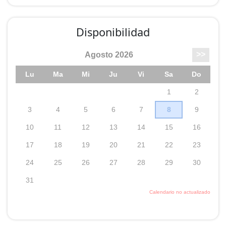
lechazo churro ecológico asado en el horno de leña,
construido éste de manera artesanal con adobes de
Disponibilidad
barro por Martín, una entrañable persona. O podréis
degustar un riquísimo entrecot con salsa de
langostinos, una receta traída por unos amigos y
grandes chefs, Orlando y Mari, del restaurante
Capricho Canario (Las Palmas de Gran Canaria) Pío -
Pío. O nuestros esquisitos revueltos de setas
(recogidas en nuestro entorno), morcilla, etc...