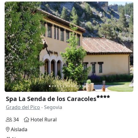
Anterior
Siguie
Spa La Senda de los Caracoles
Grado del Pico
- Segovia
34
Hotel Rural
Aislada