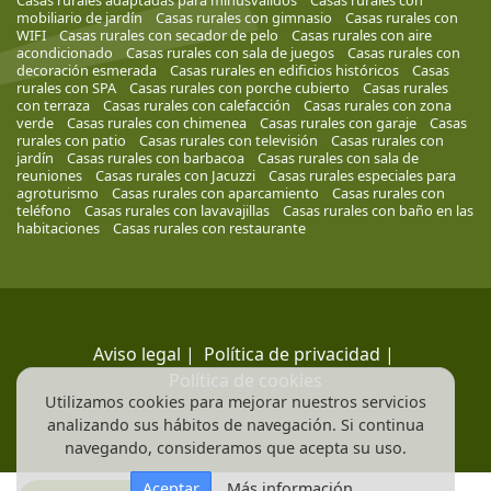
Casas rurales adaptadas para minusválidos
Casas rurales con
mobiliario de jardín
Casas rurales con gimnasio
Casas rurales con
WIFI
Casas rurales con secador de pelo
Casas rurales con aire
acondicionado
Casas rurales con sala de juegos
Casas rurales con
decoración esmerada
Casas rurales en edificios históricos
Casas
rurales con SPA
Casas rurales con porche cubierto
Casas rurales
con terraza
Casas rurales con calefacción
Casas rurales con zona
verde
Casas rurales con chimenea
Casas rurales con garaje
Casas
rurales con patio
Casas rurales con televisión
Casas rurales con
jardín
Casas rurales con barbacoa
Casas rurales con sala de
reuniones
Casas rurales con Jacuzzi
Casas rurales especiales para
agroturismo
Casas rurales con aparcamiento
Casas rurales con
teléfono
Casas rurales con lavavajillas
Casas rurales con baño en las
habitaciones
Casas rurales con restaurante
Aviso legal
|
Política de privacidad
|
Política de cookies
Utilizamos cookies para mejorar nuestros servicios
analizando sus hábitos de navegación. Si continua
navegando, consideramos que acepta su uso.
Aceptar
Más información