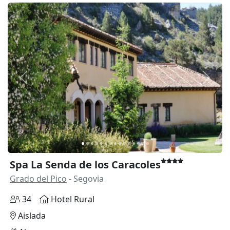
Anterior
Siguie
Spa La Senda de los Caracoles
Grado del Pico
- Segovia
34
Hotel Rural
Aislada