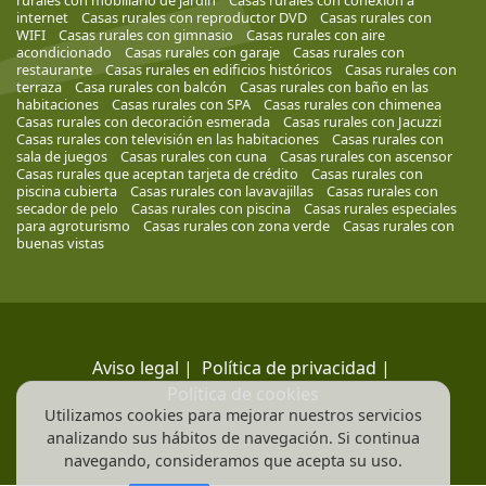
rurales con mobiliario de jardín
Casas rurales con conexión a
internet
Casas rurales con reproductor DVD
Casas rurales con
WIFI
Casas rurales con gimnasio
Casas rurales con aire
acondicionado
Casas rurales con garaje
Casas rurales con
restaurante
Casas rurales en edificios históricos
Casas rurales con
terraza
Casa rurales con balcón
Casas rurales con baño en las
habitaciones
Casas rurales con SPA
Casas rurales con chimenea
Casas rurales con decoración esmerada
Casas rurales con Jacuzzi
Casas rurales con televisión en las habitaciones
Casas rurales con
sala de juegos
Casas rurales con cuna
Casas rurales con ascensor
Casas rurales que aceptan tarjeta de crédito
Casas rurales con
piscina cubierta
Casas rurales con lavavajillas
Casas rurales con
secador de pelo
Casas rurales con piscina
Casas rurales especiales
para agroturismo
Casas rurales con zona verde
Casas rurales con
buenas vistas
Aviso legal
|
Política de privacidad
|
Política de cookies
Utilizamos cookies para mejorar nuestros servicios
analizando sus hábitos de navegación. Si continua
navegando, consideramos que acepta su uso.