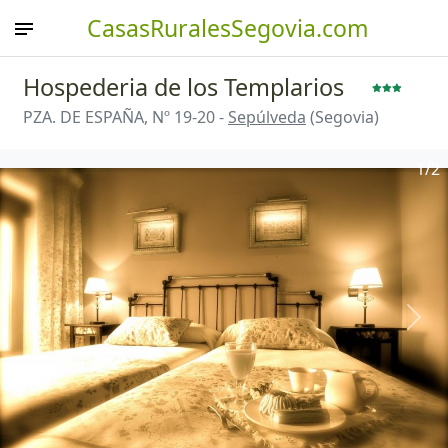
CasasRuralesSegovia.com
Hospederia de los Templarios
PZA. DE ESPAÑA, Nº 19-20 -
Sepúlveda
(Segovia)
1
/2
Anterior
Sigu