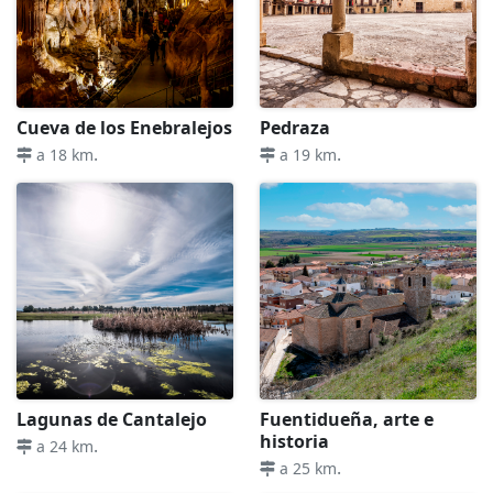
Cueva de los Enebralejos
Pedraza
.
.
a 18 km
a 19 km
Lagunas de Cantalejo
Fuentidueña, arte e
historia
.
a 24 km
.
a 25 km