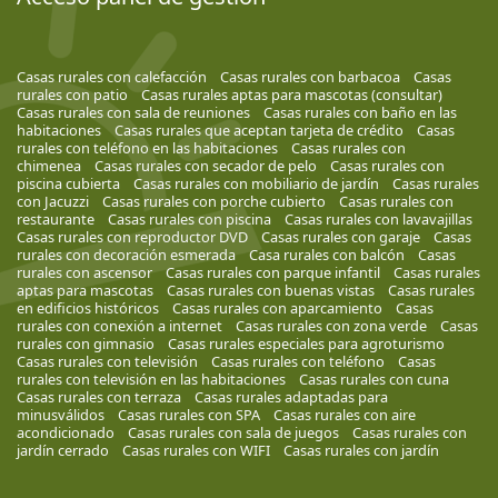
Casas rurales con calefacción
Casas rurales con barbacoa
Casas
rurales con patio
Casas rurales aptas para mascotas (consultar)
Casas rurales con sala de reuniones
Casas rurales con baño en las
habitaciones
Casas rurales que aceptan tarjeta de crédito
Casas
rurales con teléfono en las habitaciones
Casas rurales con
chimenea
Casas rurales con secador de pelo
Casas rurales con
piscina cubierta
Casas rurales con mobiliario de jardín
Casas rurales
con Jacuzzi
Casas rurales con porche cubierto
Casas rurales con
restaurante
Casas rurales con piscina
Casas rurales con lavavajillas
Casas rurales con reproductor DVD
Casas rurales con garaje
Casas
rurales con decoración esmerada
Casa rurales con balcón
Casas
rurales con ascensor
Casas rurales con parque infantil
Casas rurales
aptas para mascotas
Casas rurales con buenas vistas
Casas rurales
en edificios históricos
Casas rurales con aparcamiento
Casas
rurales con conexión a internet
Casas rurales con zona verde
Casas
rurales con gimnasio
Casas rurales especiales para agroturismo
Casas rurales con televisión
Casas rurales con teléfono
Casas
rurales con televisión en las habitaciones
Casas rurales con cuna
Casas rurales con terraza
Casas rurales adaptadas para
minusválidos
Casas rurales con SPA
Casas rurales con aire
acondicionado
Casas rurales con sala de juegos
Casas rurales con
jardín cerrado
Casas rurales con WIFI
Casas rurales con jardín