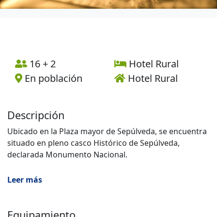
16 + 2
Hotel Rural
En población
Hotel Rural
Descripción
Ubicado en la Plaza mayor de Sepúlveda, se encuentra
situado en pleno casco Histórico de Sepúlveda,
declarada Monumento Nacional.
En el edificio, antigua casa parroquial y barbería de
Leer más
Sepúlveda, se han acometido un proyecto de reformas
para lograr un espacio cómodo y confortable, con las
últimas tecnologías. El resultado es un conjunto
Equipamiento