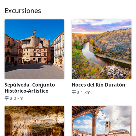
Excursiones
Sepúlveda, Conjunto
Hoces del Río Duratón
Histórico-Artístico
.
a 1 km
.
a 0 km