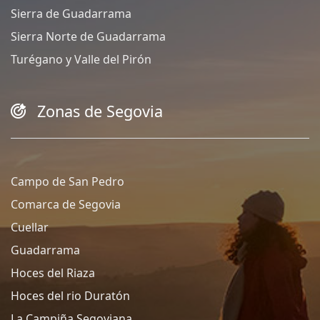
Sierra de Guadarrama
Sierra Norte de Guadarrama
Turégano y Valle del Pirón
Zonas de Segovia
Campo de San Pedro
Comarca de Segovia
Cuellar
Guadarrama
Hoces del Riaza
Hoces del rio Duratón
La Campiña Segoviana